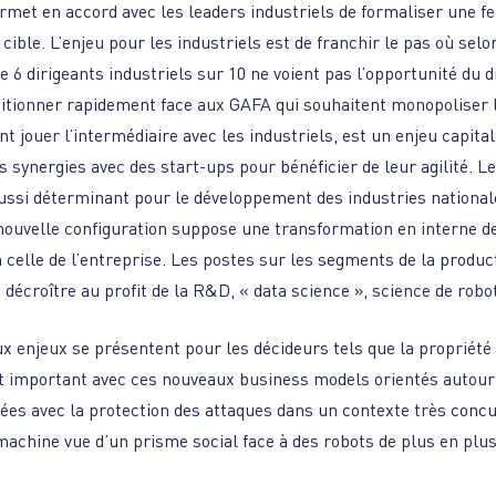
ermet en accord avec les leaders industriels de formaliser une feu
 cible. L’enjeu pour les industriels est de franchir le pas où sel
 6 dirigeants industriels sur 10 ne voient pas l’opportunité du d
ositionner rapidement face aux GAFA qui souhaitent monopoliser
ant jouer l’intermédiaire avec les industriels, est un enjeu capita
s synergies avec des start-ups pour bénéficier de leur agilité. L
aussi déterminant pour le développement des industries national
 nouvelle configuration suppose une transformation en interne 
à celle de l’entreprise. Les postes sur les segments de la product
décroître au profit de la R&D, « data science », science de robo
x enjeux se présentent pour les décideurs tels que la propriété
t important avec ces nouveaux business models orientés autour 
ées avec la protection des attaques dans un contexte très concur
chine vue d’un prisme social face à des robots de plus en plus 