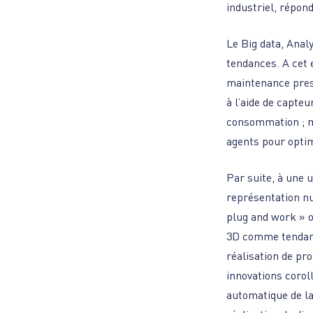
industriel, répon
Le Big data, Anal
tendances. A cet e
maintenance presc
à l’aide de capte
consommation ; m
agents pour optim
Par suite, à une 
représentation nu
plug and work » o
3D comme tendance
réalisation de pr
innovations coroll
automatique de la