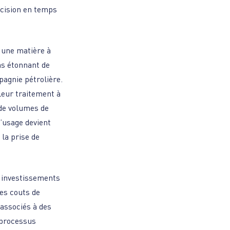
décision en temps
t une matière à
pas étonnant de
agnie pétrolière.
leur traitement à
 de volumes de
d’usage devient
 la prise de
s investissements
les couts de
associés à des
 processus