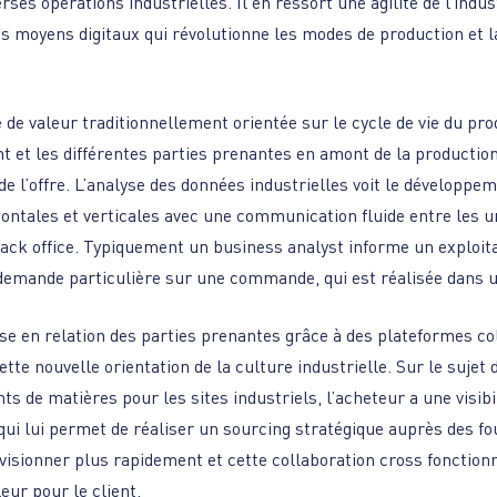
erses opérations industrielles. Il en ressort une agilité de l’indu
ces moyens digitaux qui révolutionne les modes de production et l
e de valeur traditionnellement orientée sur le cycle de vie du pro
nt et les différentes parties prenantes en amont de la productio
de l’offre. L’analyse des données industrielles voit le développe
ontales et verticales avec une communication fluide entre les u
back office. Typiquement un business analyst informe un exploit
demande particulière sur une commande, qui est réalisée dans u
ise en relation des parties prenantes grâce à des plateformes co
tte nouvelle orientation de la culture industrielle. Sur le sujet 
 de matières pour les sites industriels, l’acheteur a une visibil
qui lui permet de réaliser un sourcing stratégique auprès des fo
visionner plus rapidement et cette collaboration cross fonctionn
eur pour le client.