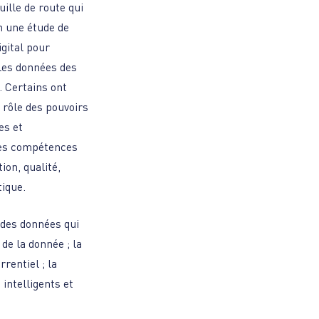
ille de route qui
on une étude de
igital pour
 les données des
l. Certains ont
e rôle des pouvoirs
es et
des compétences
ion, qualité,
tique.
 des données qui
de la donnée ; la
rentiel ; la
intelligents et